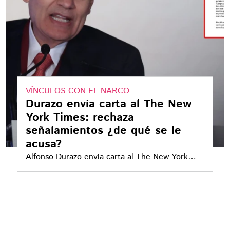
VÍNCULOS CON EL NARCO
Durazo envía carta al The New
York Times: rechaza
señalamientos ¿de qué se le
acusa?
Alfonso Durazo envía carta al The New York
Times y niega investigación en EE.UU., tras
reportaje sobre presuntos vínculos de
funcionarios mexicanos