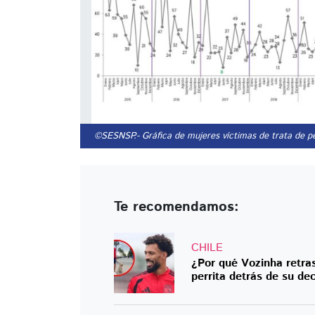
©SESNSP.
- Gráfica de mujeres víctimas de trata de p
Te recomendamos:
CHILE
¿Por qué Vozinha retras
perrita detrás de su dec