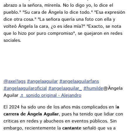
abrazo a la señora, mírenla. No lo digo yo, lo dice el
pueblo." "Su cara de Ángela lo dice todo." "Esa expresión
dice otra cosa." "La señora quería una foto con ella y
volteó Ángela la cara, ¿o es idea mía?" "Exacto, se nota
que lo hizo por puro compromiso", se quejaron en redes
sociales.
@axel1ags
#angelaaguilar
#angelaaguilarfans
#angelaaguilaroficial
#angelaaguilar_
#humilde
@Ángela
Aguilar
♬ sonido original - Alejandro
El 2024 ha sido uno de los años más complicados en l
a
carrera de Ángela Aguilar
, pues ha tenido que lidiar con
críticas en redes y abucheos en eventos públicos. Sin
embargo, recientemente la
cantante
señaló que va a