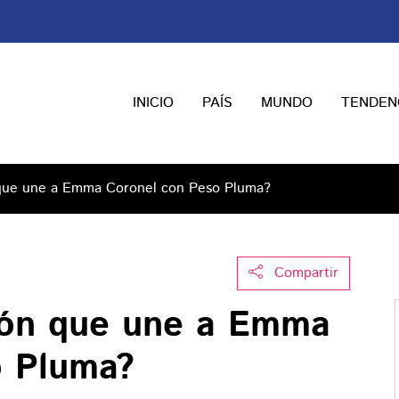
INICIO
PAÍS
MUNDO
TENDEN
n que une a Emma Coronel con Peso Pluma?
Compartir
ción que une a Emma
o Pluma?