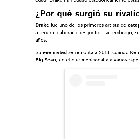
edad. Drake ha negado categóricamente estas
¿Por qué surgió su rival
Drake
fue uno de los primeros artista de
cata
a tener colaboraciones juntos, sin embrago, su
años.
Su
enemistad
se remonta a 2013, cuando
Ken
Big Sean
, en el que mencionaba a varios rape