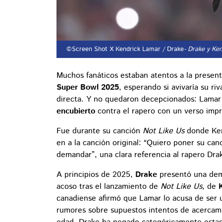
©Screen Shot X Kendrick Lamar / Drake
- Drake y Ke
Muchos fanáticos estaban atentos a la presen
Super Bowl 2025
, esperando si avivaría su ri
directa. Y no quedaron decepcionados: Lama
encubierto
contra el rapero con un verso impr
Fue durante su canción
Not Like Us
donde Ken
en a la canción original: “Quiero poner su can
demandar”, una clara referencia al rapero Drak
A principios de 2025,
Drake
presentó una de
acoso tras el lanzamiento de
Not Like Us
, de
canadiense afirmó que Lamar lo acusa de ser un
rumores sobre supuestos intentos de acercam