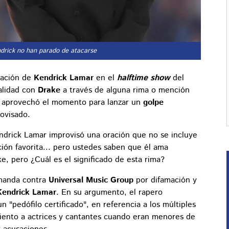
ndrick no han parado de atacarse
tación de
Kendrick Lamar
en el
halftime show
del
validad con
Drake
a través de alguna rima o mención
r aprovechó el momento para lanzar un
golpe
ovisado.
drick Lamar improvisó una oración que no se incluye
ción favorita... pero ustedes saben que él ama
e, pero ¿Cuál es el significado de esta rima?
manda contra
Universal Music Group
por difamación y
Kendrick Lamar
. En su argumento, el rapero
 "pedófilo certificado", en referencia a los múltiples
iento a actrices y cantantes cuando eran menores de