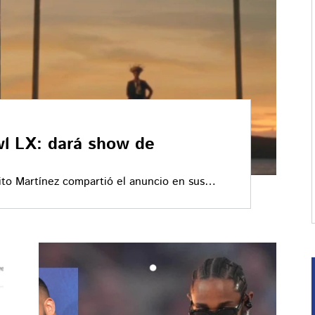
l LX: dará show de
to Martínez compartió el anuncio en sus
n pequeño video de menos de 30 segundos