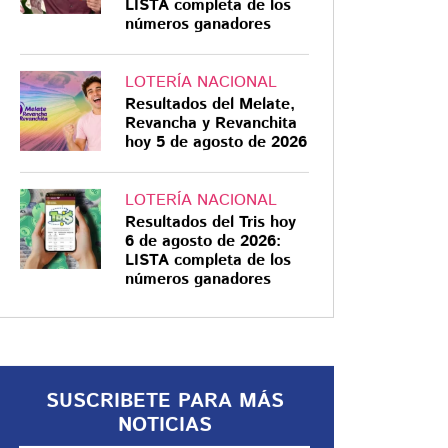
LISTA completa de los
números ganadores
LOTERÍA NACIONAL
Resultados del Melate,
LA AFICIÓN SE HIZO PRESENTE
Revancha y Revanchita
hoy 5 de agosto de 2026
Los Eagles festejan
su título entre
aplausos e insultos
LOTERÍA NACIONAL
Resultados del Tris hoy
para Mahomes y
6 de agosto de 2026:
Taylor Swift
Los campeones celebraron su
LISTA completa de los
números ganadores
título del Super Bowl LIX ante
miles de aficionados que los
ovacionaron
SUSCRIBETE PARA MÁS
NOTICIAS