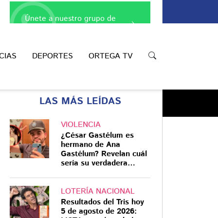
Únete a nuestro grupo de
WhatsApp
CIAS
DEPORTES
ORTEGA TV
LAS MÁS LEÍDAS
VIOLENCIA
¿César Gastélum es
hermano de Ana
Gastélum? Revelan cuál
Compartir
sería su verdadera
relación
LOTERÍA NACIONAL
Resultados del Tris hoy
5 de agosto de 2026: