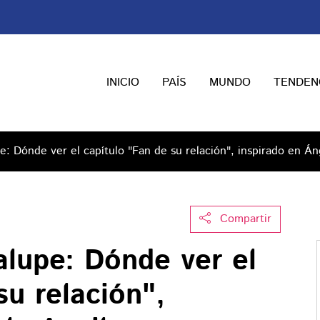
INICIO
PAÍS
MUNDO
TENDEN
: Dónde ver el capítulo "Fan de su relación", inspirado en Án
Compartir
lupe: Dónde ver el
su relación",