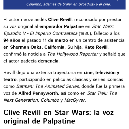
Columbo, además de brillar en Broadway y el cine.
El actor neozelandés
Clive Revill
, reconocido por prestar
su voz original al
emperador Palpatine
en
Star Wars:
Episodio V - El Imperio Contraataca
(1980), falleció a los
94 años
el pasado
11 de marzo
en un centro de asistencia
en
Sherman Oaks, California
. Su hija,
Kate Revill
,
confirmó la noticia a
The Hollywood Reporter
y señaló que
el actor padecía
demencia
.
Revill dejó una extensa trayectoria en
cine, televisión y
teatro
, participando en películas clásicas y series icónicas
como
Batman: The Animated Series
, donde fue la primera
voz de
Alfred Pennyworth
, así como en
Star Trek: The
Next Generation
,
Columbo
y
MacGyver
.
Clive Revill en Star Wars: la voz
original de Palpatine