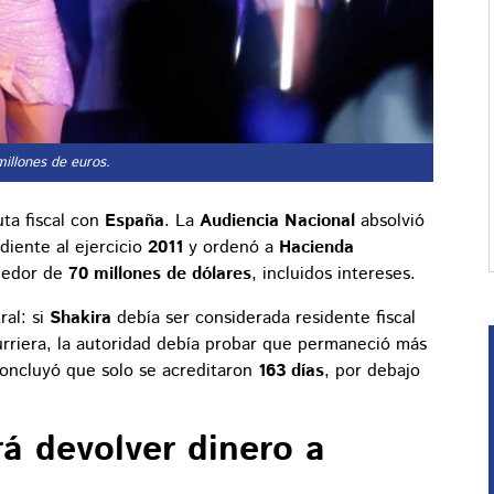
illones de euros.
uta fiscal con
España
. La
Audiencia Nacional
absolvió
diente al ejercicio
2011
y ordenó a
Hacienda
ededor de
70 millones de dólares
, incluidos intereses.
ral: si
Shakira
debía ser considerada residente fiscal
rriera, la autoridad debía probar que permaneció más
 concluyó que solo se acreditaron
163 días
, por debajo
á devolver dinero a