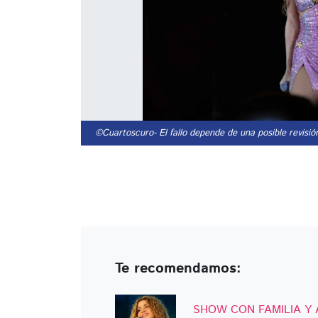
©Cuartoscuro
- El fallo depende de una posible revisi
Te recomendamos:
SHOW CON FAMILIA Y