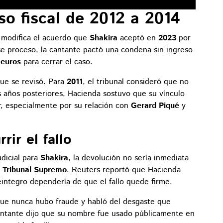
aso fiscal de 2012 a 2014
 modifica el acuerdo que
Shakira
aceptó en
2023
por
se proceso, la cantante pactó una condena sin ingreso
 euros
para cerrar el caso.
que se revisó. Para
2011
, el tribunal consideró que no
os años posteriores, Hacienda sostuvo que su vínculo
r, especialmente por su relación con
Gerard Piqué
y
ir el fallo
udicial para
Shakira
, la devolución no sería inmediata
l
Tribunal Supremo
. Reuters reportó que Hacienda
eintegro dependería de que el fallo quede firme.
ue nunca hubo fraude y habló del desgaste que
antante dijo que su nombre fue usado públicamente en