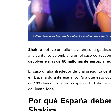
©Cuartoscuro
- Hacienda deberá devolver más de 60 m
Shakira
obtuvo un fallo clave en su larga disp
a la cantante colombiana en el caso correspon
devolverle más de
60 millones de euros
, alr
El caso giraba alrededor de una pregunta cent
en España durante ese año. Para que esto ocu
de
183 días
en territorio español. El tribunal
del límite legal.
Por qué España deber
Shakira