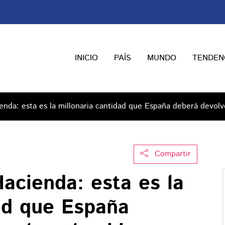
INICIO
PAÍS
MUNDO
TENDEN
enda: esta es la millonaria cantidad que España deberá devolv
Compartir
acienda: esta es la
dad que España