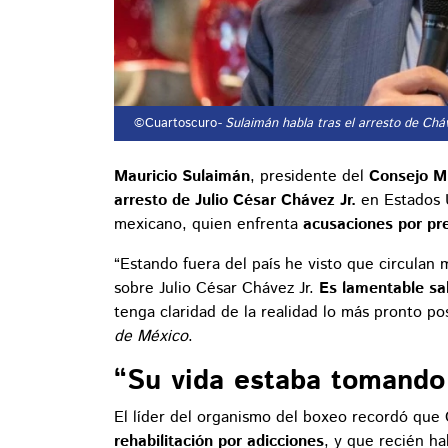
©Cuartoscuro
- Sulaimán habla tras el arresto de Chá
Mauricio Sulaimán
, presidente del
Consejo M
arresto de Julio César Chávez Jr.
en Estados U
mexicano, quien enfrenta
acusaciones por pre
“Estando fuera del país he visto que circulan
sobre Julio César Chávez Jr.
Es lamentable sa
tenga claridad de la realidad lo más pronto p
de México
.
“Su vida estaba tomando
El líder del organismo del boxeo recordó que 
rehabilitación por adicciones
, y que recién h