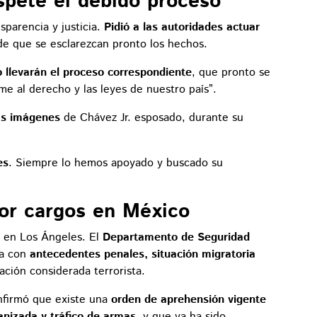
spete el debido proceso”
sparencia y justicia.
Pidió a las autoridades actuar
de que se esclarezcan pronto los hechos.
 llevarán el proceso correspondiente
, que pronto se
me al derecho y las leyes de nuestro país”.
las imágenes
de Chávez Jr. esposado, durante su
es
. Siempre lo hemos apoyado y buscado su
por cargos en México
en Los Ángeles. El
Departamento de Seguridad
na con
antecedentes penales, situación migratoria
ción considerada terrorista.
firmó que existe una
orden de aprehensión vigente
anizada y tráfico de armas
, y que ya ha sido