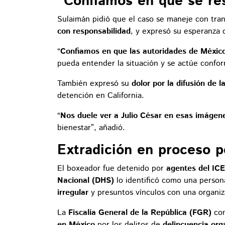
“Confiamos en que se re
Sulaimán pidió que el caso se maneje con tran
con responsabilidad
, y expresó su esperanza 
“
Confiamos en que las autoridades de México
pueda entender la situación y se actúe confor
También expresó su
dolor por la difusión de 
detención en California.
“
Nos duele ver a Julio César en esas imágen
bienestar”, añadió.
Extradición en proceso 
El boxeador fue detenido por
agentes del ICE
Nacional (DHS)
lo identificó como una perso
irregular
y presuntos vínculos con una organiza
La
Fiscalía General de la República (FGR)
con
en México
por los delitos de
delincuencia org