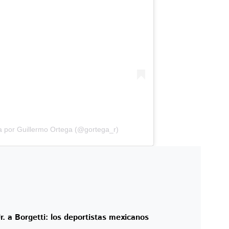
a por Guillermo Ortega (@gortega_r)
r. a Borgetti: los deportistas mexicanos