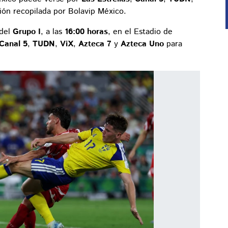
ión recopilada por Bolavip México.
 del
Grupo I
, a las
16:00 horas
, en el Estadio de
Canal 5
,
TUDN
,
ViX
,
Azteca 7
y
Azteca Uno
para