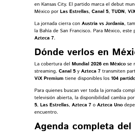
en Kansas City. El partido marca el debut mun
México por
Las Estrellas
,
Canal 5
,
TUDN
,
Vi
La jornada cierra con
Austria vs Jordania
, ta
la Bahía de San Francisco. Para México, este
Azteca 7
.
Dónde verlos en Méxi
La cobertura del
Mundial 2026 en México
se r
streaming.
Canal 5
y
Azteca 7
transmiten part
ViX Premium
tiene disponibles los
104 partid
Para quienes buscan ver toda la jornada comp
televisión abierta, la disponibilidad cambia p
5
,
Las Estrellas
,
Azteca 7
o
Azteca Uno
depen
encuentro.
Agenda completa del 