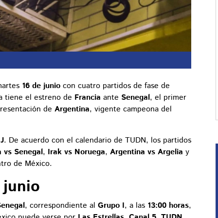
martes
16 de junio
con cuatro partidos de fase de
a tiene el estreno de
Francia
ante
Senegal
, el primer
 presentación de
Argentina
, vigente campeona del
y
J
. De acuerdo con el calendario de TUDN, los partidos
a vs Senegal
,
Irak vs Noruega
,
Argentina vs Argelia
y
ntro de México.
 junio
Senegal
, correspondiente al
Grupo I
, a las
13:00 horas
,
éxico puede verse por
Las Estrellas
,
Canal 5
,
TUDN
,