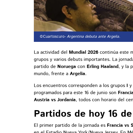
©Cuartoscuro
- Argentina debuta ante Argelia.
La actividad del
Mundial 2026
continúa este 
grupos y varios debuts importantes. La jornad
partido de
Noruega
con
Erling Haaland
, y la
mundo, frente a
Argelia
.
Los encuentros corresponden a los grupos
I
programados para este 16 de junio son
Franci
Austria vs Jordania
, todos con horario del ce
Partidos de hoy 16 de
El primer partido de la jornada es
Francia vs 
en el Estadio Nueva York/Nueva Jersey. En M