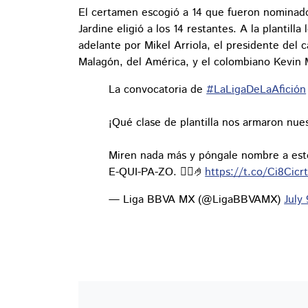
El certamen escogió a 14 que fueron nominad
Jardine eligió a los 14 restantes. A la planti
adelante por Mikel Arriola, el presidente de
Malagón, del América, y el colombiano Kevin M
La convocatoria de
#LaLigaDeLaAfición
¡Qué clase de plantilla nos armaron nu
Miren nada más y póngale nombre a est
E-QUI-PA-ZO. 😮‍💨🤌
https://t.co/Ci8Cicr
— Liga BBVA MX (@LigaBBVAMX)
July