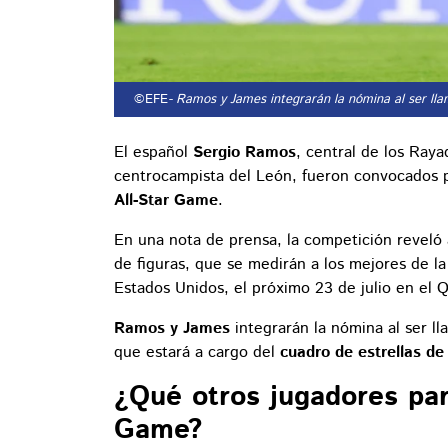
©EFE
- Ramos y James integrarán la nómina al ser ll
El español
Sergio Ramos
, central de los Ray
centrocampista del León, fueron convocados po
All-Star Game
.
En una nota de prensa, la competición reveló 
de figuras, que se medirán a los mejores de l
Estados Unidos, el próximo 23 de julio en el 
Ramos y James
integrarán la nómina al ser l
que estará a cargo del
cuadro de estrellas de
¿Qué otros jugadores part
Game?