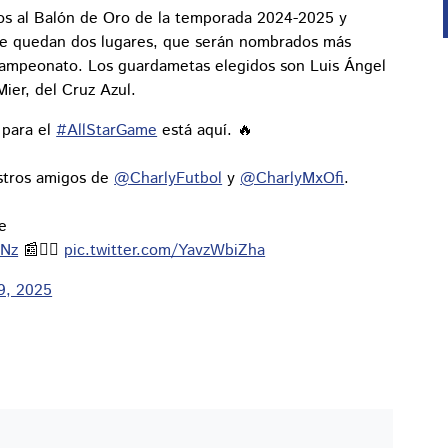
os al Balón de Oro de la temporada 2024-2025 y
lla le quedan dos lugares, que serán nombrados más
l campeonato. Los guardametas elegidos son Luis Ángel
ier, del Cruz Azul.
para el
#AllStarGame
está aquí. 🔥
estros amigos de
@CharlyFutbol
y
@CharlyMxOfi
.
e
tNz
📰✍🏻
pic.twitter.com/YavzWbiZha
 9, 2025