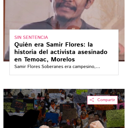
SIN SENTENCIA
Quién era Samir Flores: la
historia del activista asesinado
en Temoac, Morelos
Samir Flores Soberanes era campesino,
comunicador comunitario y defensor del
territorio en Morelos. Fue asesinado frente a su
casa en 2019, durante el gobierno estatal de
Cuauhtémoc Blanco; en 2026, el único acusado
Compartir
que llegó a juicio fue absuelto