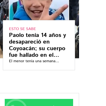
ESTO SE SABE
Paolo tenía 14 años y
desapareció en
Coyoacán; su cuerpo
fue hallado en el
Iztaccíhuatl
El menor tenía una semana
desaparecido cuando su cuerpo
fue encontrado