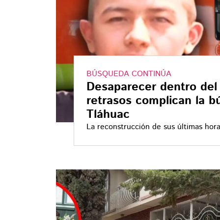
BÚSQUEDA CONTINÚA
Desaparecer dentro del 
retrasos complican la b
Tláhuac
La reconstrucción de sus últimas hora
abruptamente cuando su rastro se per