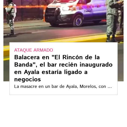
ATAQUE ARMADO
Balacera en "El Rincón de la
Banda", el bar recién inaugurado
en Ayala estaría ligado a
negocios
La masacre en un bar de Ayala, Morelos, con 8
muertos, abrió nuevas dudas luego de
versiones que ligan a sus dueños con otros
bares de Cuautla donde ya se habían registrado
ataques armados