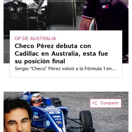
GP DE AUSTRALIA
Checo Pérez debuta con
Cadillac en Australia, esta fue
su posición final
Sergio “Checo” Pérez volvió a la Fórmula 1 en el
Gran Premio de Australia 2026, donde debutó
con la escudería Cadillac en el circuito de
Albert Park, en Melbourne
Compartir