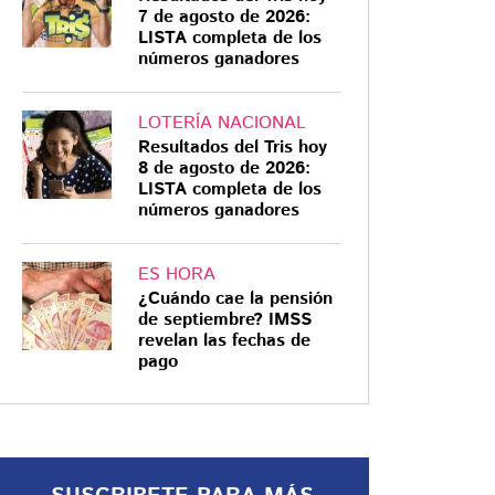
7 de agosto de 2026:
LISTA completa de los
números ganadores
LOTERÍA NACIONAL
NARCOTRÁFICO
Resultados del Tris hoy
"Fue una decisión de
8 de agosto de 2026:
LISTA completa de los
seguridad nacional":
números ganadores
Sheinbaum responde
a Bondi sobre Caro
ES HORA
Quintero
Sheinbaum rechaza que México
¿Cuándo cae la pensión
haya entregado a Caro Quintero
de septiembre? IMSS
por órdenes de Trump, como
revelan las fechas de
pago
afirmó la fiscal de EE.UU. Pam
Bondi