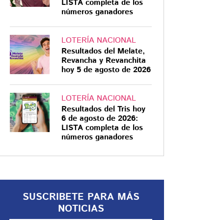
LISTA completa de los
números ganadores
LOTERÍA NACIONAL
Resultados del Melate,
INVESTIGAN
Revancha y Revanchita
hoy 5 de agosto de 2026
“Fue un accidente
con un juguetito”: La
confesión de Erika
LOTERÍA NACIONAL
Resultados del Tris hoy
"N" sobre el
6 de agosto de 2026:
feminicidio de
El feminicidio de Carolina Flores
LISTA completa de los
números ganadores
ocurrió el 15 de abril en Polanco,
Carolina Flores, esto
alcaldía Miguel Hidalgo, Ciudad de
dijo
México
SUSCRIBETE PARA MÁS
NOTICIAS