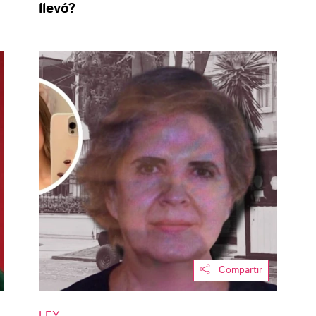
llevó?
Compartir
LEY