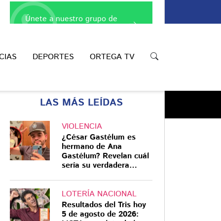
Únete a nuestro grupo de
WhatsApp
CIAS
DEPORTES
ORTEGA TV
LAS MÁS LEÍDAS
VIOLENCIA
¿César Gastélum es
hermano de Ana
Gastélum? Revelan cuál
Compartir
sería su verdadera
relación
LOTERÍA NACIONAL
Resultados del Tris hoy
5 de agosto de 2026: