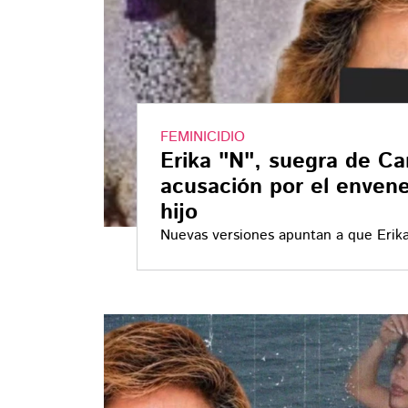
FEMINICIDIO
Erika "N", suegra de Ca
acusación por el enven
hijo
Nuevas versiones apuntan a que Erika
Carolina Flores Gómez, habría estado
Frías, padre de su hijo Alejandro Sán