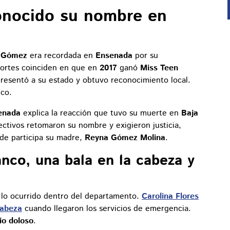
onocido su nombre en
s Gómez
era recordada en
Ensenada
por su
eportes coinciden en que en
2017
ganó
Miss Teen
epresentó a su estado y obtuvo reconocimiento local.
ico.
senada
explica la reacción que tuvo su muerte en
Baja
ectivos retomaron su nombre y exigieron justicia,
de participa su madre,
Reyna Gómez Molina
.
nco, una bala en la cabeza y
re lo ocurrido dentro del departamento.
Carolina Flores
cabeza
cuando llegaron los servicios de emergencia.
io doloso
.