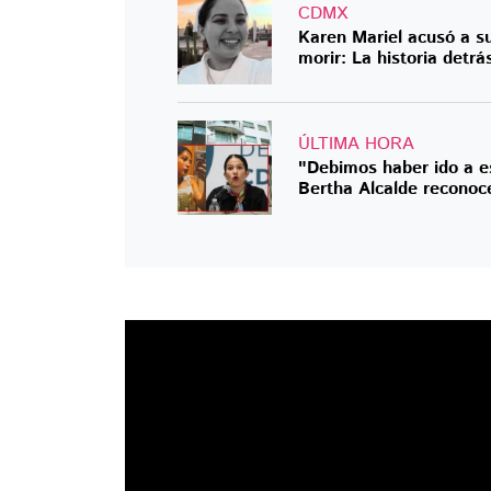
CDMX
Karen Mariel acusó a su
morir: La historia detrá
ÚLTIMA HORA
"Debimos haber ido a es
Bertha Alcalde reconoc