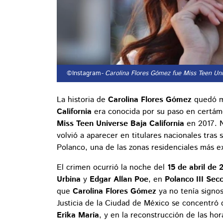
©Instagram
- Carolina Flores Gómez fue Miss Teen Uni
La historia de
Carolina Flores Gómez
quedó m
California
era conocida por su paso en certáme
Miss Teen Universe Baja California
en 2017. 
volvió a aparecer en titulares nacionales tras
Polanco, una de las zonas residenciales más e
El crimen ocurrió la noche del
15 de abril de 
Urbina
y
Edgar Allan Poe
, en
Polanco III Sec
que
Carolina Flores Gómez
ya no tenía signos 
Justicia de la Ciudad de México se concentró
Erika María
, y en la reconstrucción de las ho