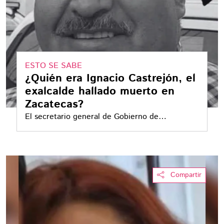
ESTO SE SABE
¿Quién era Ignacio Castrejón, el
exalcalde hallado muerto en
Zacatecas?
El secretario general de Gobierno de
Zacatecas, Rodrigo Reyes Mugüerza, informó
que de las nueve personas identificadas, ocho
eran originarias del estado
Compartir