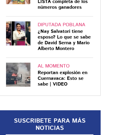
LISTA completa de los
números ganadores
DIPUTADA POBLANA
¿Nay Salvatori tiene
HALLADA SIN VIDA
esposo? Lo que se sabe
de David Serna y Mario
De la colonia Paseo
Alberto Montero
de las Flores al canal
Rodhe: cronología del
AL MOMENTO
caso Jennifer
Reportan explosión en
Calderón en Reynosa
Jennifer Calderón Ojeda, de 25
Cuernavaca: Esto se
sabe | VIDEO
años, desapareció el 6 de junio en
Reynosa. Días después,
autoridades localizaron sus restos
dentro de un vehículo cerca del
canal Rodhe
SUSCRIBETE PARA MÁS
NOTICIAS