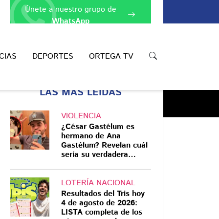
Únete a nuestro grupo de
WhatsApp
CIAS
DEPORTES
ORTEGA TV
LAS MÁS LEÍDAS
VIOLENCIA
¿César Gastélum es
hermano de Ana
Gastélum? Revelan cuál
sería su verdadera
Compartir
relación
LOTERÍA NACIONAL
Resultados del Tris hoy
4 de agosto de 2026:
LISTA completa de los