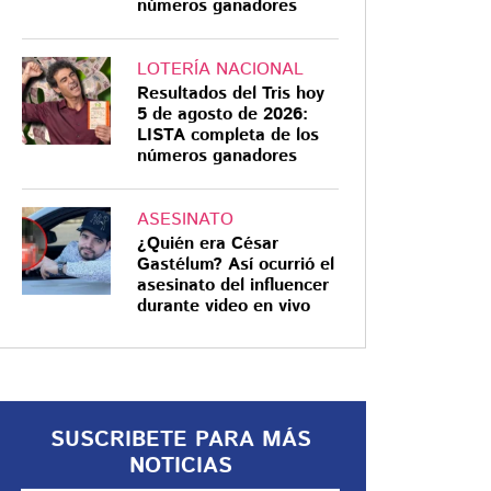
números ganadores
LOTERÍA NACIONAL
Resultados del Tris hoy
5 de agosto de 2026:
INVESTIGAN
LISTA completa de los
números ganadores
Logró librarse por una
mordida: Así fue el
ataque contra Mónica
ASESINATO
¿Quién era César
en feria de la GAM;
Gastélum? Así ocurrió el
sujeto la tiró al suelo
El momento quedó captado por
asesinato del influencer
durante video en vivo
cámaras de seguridad, donde
y sometió
incluso se escuchan los gritos de
la mujer
SUSCRIBETE PARA MÁS
NOTICIAS