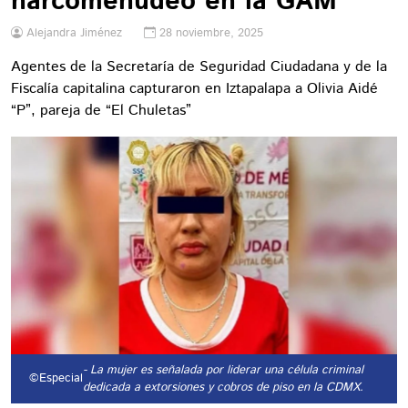
narcomenudeo en la GAM
Alejandra Jiménez
28 noviembre, 2025
Agentes de la Secretaría de Seguridad Ciudadana y de la
Fiscalía capitalina capturaron en Iztapalapa a Olivia Aidé
“P”, pareja de “El Chuletas”
- La mujer es señalada por liderar una célula criminal
©Especial
dedicada a extorsiones y cobros de piso en la CDMX.