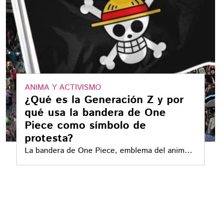
ANIMA Y ACTIVISMO
¿Qué es la Generación Z y por
qué usa la bandera de One
Piece como símbolo de
protesta?
La bandera de One Piece, emblema del anime
japonés, ha sido adoptada por jóvenes de
distintos países como símbolo de resistencia.
En México, será protagonista de una
manifestación convocada para el 15 de
noviembre en el Zócalo