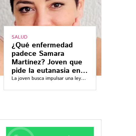
SALUD
¿Qué enfermedad
padece Samara
Martínez? Joven que
pide la eutanasia en
México
La joven busca impulsar una ley
para legalizar la eutanasia en el
país