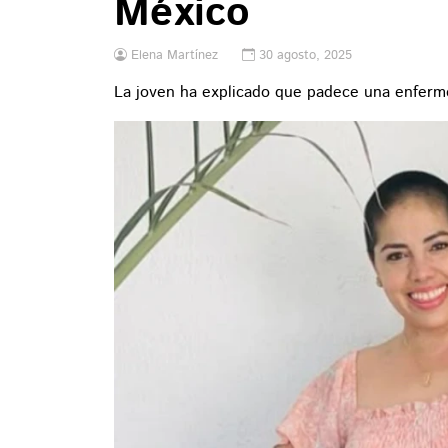
México
Elena Martínez
30 agosto, 2025
La joven ha explicado que padece una enferm