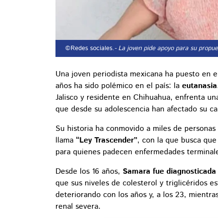
©Redes sociales.
- La joven pide apoyo para su propue
Una joven periodista mexicana ha puesto en e
años ha sido polémico en el país: la
eutanasia
Jalisco y residente en Chihuahua, enfrenta un
que desde su adolescencia han afectado su cal
Su historia ha conmovido a miles de personas 
llama
“Ley Trascender”
, con la que busca qu
para quienes padecen enfermedades terminales
Desde los 16 años,
Samara fue diagnosticada 
que sus niveles de colesterol y triglicéridos 
deteriorando con los años y, a los 23, mientra
renal severa.