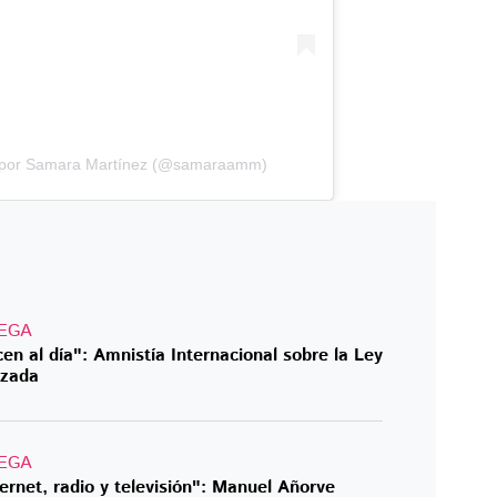
a por Samara Martínez (@samaraamm)
EGA
n al día": Amnistía Internacional sobre la Ley
rzada
EGA
ternet, radio y televisión": Manuel Añorve