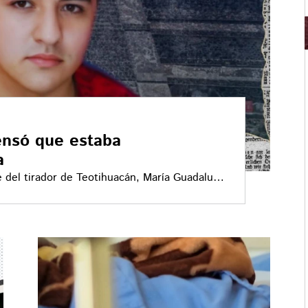
ensó que estaba
a
 del tirador de Teotihuacán, María Guadalupe
r la verdad