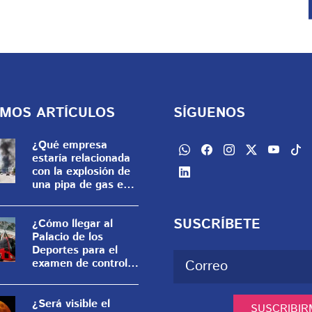
IMOS ARTÍCULOS
SÍGUENOS
¿Qué empresa
estaría relacionada
con la explosión de
una pipa de gas en
Las Granjas,
Cuernavaca?
SUSCRÍBETE
¿Cómo llegar al
Palacio de los
Deportes para el
examen de control
de la UNAM?
¿Será visible el
SUSCRIBIR