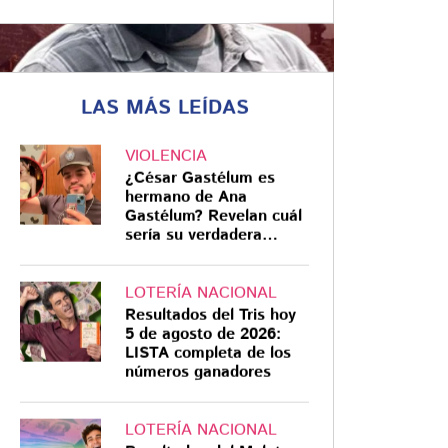
LAS MÁS LEÍDAS
ATAQUE ARMADO
Los errores que
VIOLENCIA
marcaron el tiroteo
¿César Gastélum es
hermano de Ana
de Julio César en
Gastélum? Revelan cuál
Teotihuacán
sería su verdadera
relación
Tiroteo en Teotihuacán: la cadena
de errores que desató la tragedia
LOTERÍA NACIONAL
en la Pirámide de la Luna por Julio
Resultados del Tris hoy
César Jasso Ramírez
5 de agosto de 2026:
LISTA completa de los
números ganadores
LOTERÍA NACIONAL