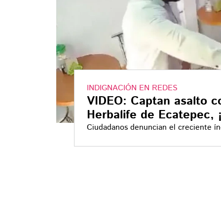
INDIGNACIÓN EN REDES
VIDEO: Captan asalto co
Herbalife de Ecatepec, ¡
Ciudadanos denuncian el creciente índ
autoridades actuar para frenar estos d