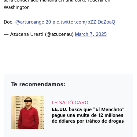
será condenado mañana en una corte federal en
Washington
Doc:
@arturoangel20
pic.twitter.com/bZZiDcZoaQ
— Azucena Uresti (@azucenau)
March 7, 2025
Te recomendamos:
LE SALIÓ CARO
EE.UU. busca que “El Menchito”
pague una multa de 12 millones
de dólares por tráfico de drogas