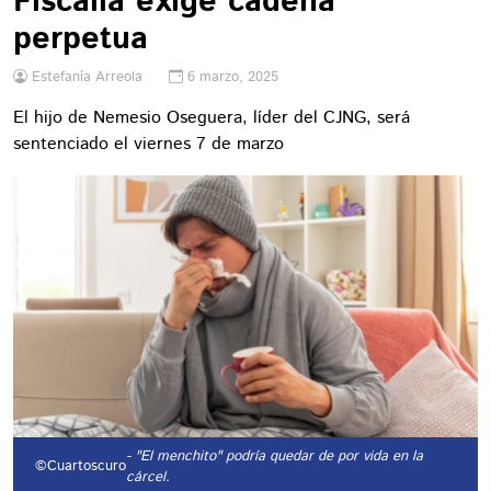
Fiscalía exige cadena
perpetua
Estefanía Arreola
6 marzo, 2025
El hijo de Nemesio Oseguera, líder del CJNG, será
sentenciado el viernes 7 de marzo
- "El menchito" podría quedar de por vida en la
©Cuartoscuro
cárcel.