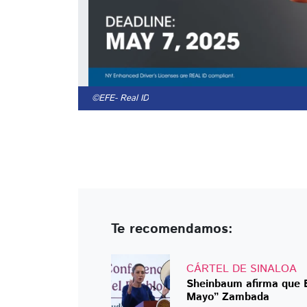
©EFE
- Real ID
Te recomendamos:
CÁRTEL DE SINALOA
Sheinbaum afirma que E
Mayo” Zambada