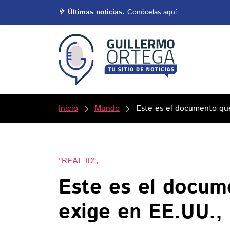
Últimas noticias.
Conócelas aquí.
Inicio
Mundo
Este es el documento que
"REAL ID",
Este es el docum
exige en EE.UU., 