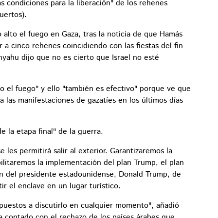
 condiciones para la liberación" de los rehenes
uertos).
alto el fuego en Gaza, tras la noticia de que Hamás
 a cinco rehenes coincidiendo con las fiestas del fin
ahu dijo que no es cierto que Israel no esté
o el fuego" y ello "también es efectivo" porque ve que
a las manifestaciones de gazatíes en los últimos días
e la etapa final" de la guerra.
les permitirá salir al exterior. Garantizaremos la
bilitaremos la implementación del plan Trump, el plan
lan del presidente estadounidense, Donald Trump, de
ir el enclave en un lugar turístico.
spuestos a discutirlo en cualquier momento", añadió
a contado con el rechazo de los países árabes que