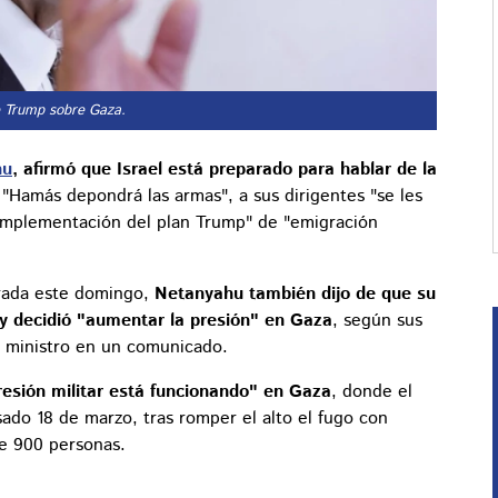
de Trump sobre Gaza.
hu
, afirmó que Israel está preparado para hablar de la
 "Hamás depondrá las armas", a sus dirigentes "se les
"la implementación del plan Trump" de "emigración
brada este domingo,
Netanyahu también dijo de que su
 y decidió "aumentar la presión" en Gaza
, según sus
er ministro en un comunicado.
resión militar está funcionando" en Gaza
, donde el
asado 18 de marzo, tras romper el alto el fugo con
e 900 personas.