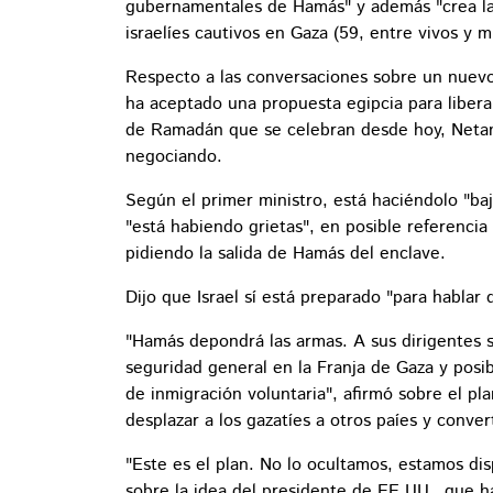
gubernamentales de Hamás" y además "crea las
israelíes cautivos en Gaza (59, entre vivos y m
Respecto a las conversaciones sobre un nuevo 
ha aceptado una propuesta egipcia para liberar
de Ramadán que se celebran desde hoy, Netany
negociando.
Según el primer ministro, está haciéndolo "baj
"está habiendo grietas", en posible referencia 
pidiendo la salida de Hamás del enclave.
Dijo que Israel sí está preparado "para hablar d
"Hamás depondrá las armas. A sus dirigentes se 
seguridad general en la Franja de Gaza y posi
de inmigración voluntaria", afirmó sobre el p
desplazar a los gazatíes a otros paíes y convert
"Este es el plan. No lo ocultamos, estamos di
sobre la idea del presidente de EE.UU., que h