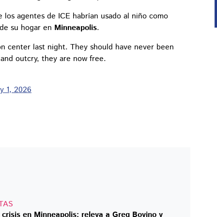
e los agentes de ICE habrían usado al niño como
a de su hogar en
Minneapolis
.
on center last night. They should have never been
 and outcry, they are now free.
y 1, 2026
TAS
crisis en Minneapolis: releva a Greg Bovino y