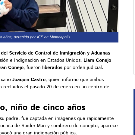
co años, detenido por ICE en Minneapolis
 del
Servicio de Control de Inmigración y Aduanas
nsión e indignación en Estados Unidos,
Liam Conejo
irán Conejo
, fueron
liberados
por orden judicial.
texano
Joaquín Castro
, quien informó que ambos
o recluidos el pasado 20 de enero en un centro de
o, niño de cinco años
a su padre, fue captada en imágenes que rápidamente
u mochila de Spider-Man y sombrero de conejito, aparece
rovocó una gran indignación pública.