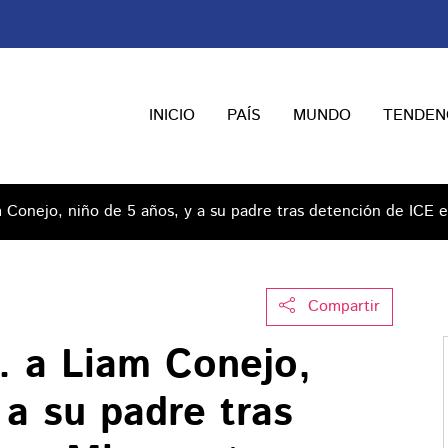
INICIO
PAÍS
MUNDO
TENDEN
 Conejo, niño de 5 años, y a su padre tras detención de ICE 
Compartir
. a Liam Conejo,
 a su padre tras