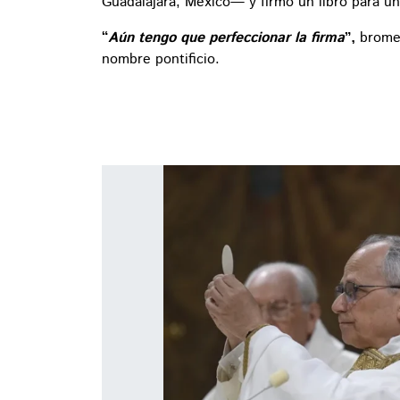
Guadalajara, México— y firmó un libro para un
“
Aún tengo que perfeccionar la firma
”,
bromeó
nombre pontificio.