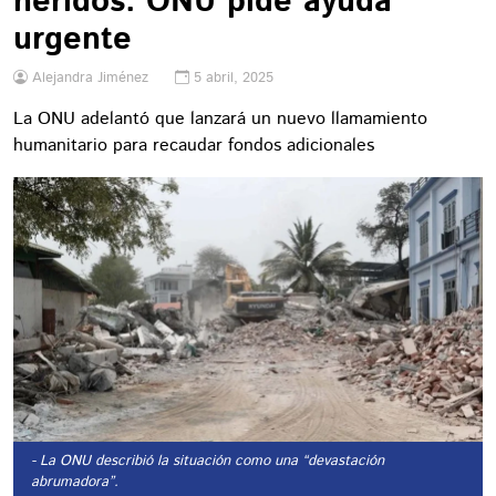
heridos: ONU pide ayuda
urgente
Alejandra Jiménez
5 abril, 2025
La ONU adelantó que lanzará un nuevo llamamiento
humanitario para recaudar fondos adicionales
- La ONU describió la situación como una “devastación
abrumadora”.