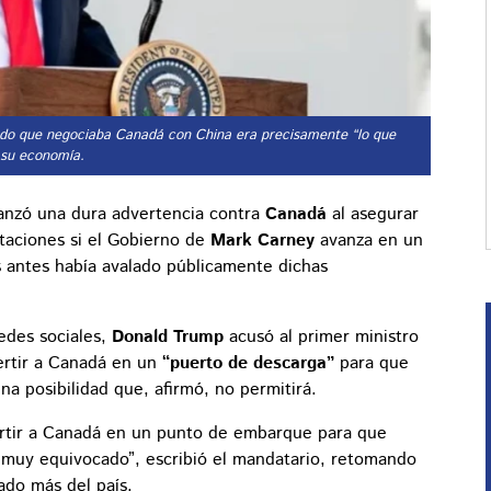
erdo que negociaba Canadá con China era precisamente “lo que
 su economía.
anzó una dura advertencia contra
Canadá
al asegurar
taciones si el Gobierno de
Mark Carney
avanza en un
s antes había avalado públicamente dichas
edes sociales,
Donald Trump
acusó al primer ministro
ertir a Canadá en un
“puerto de descarga”
para que
una posibilidad que, afirmó, no permitirá.
ertir a Canadá en un punto de embarque para que
 muy equivocado”, escribió el mandatario, retomando
ado más del país.