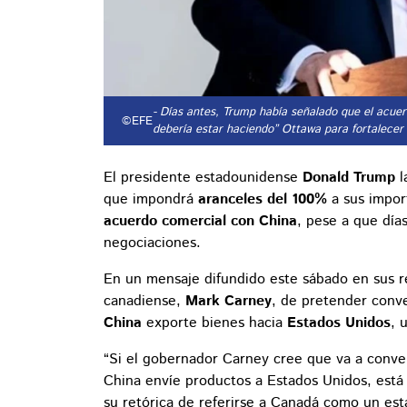
- Días antes, Trump había señalado que el acu
©EFE
debería estar haciendo” Ottawa para fortalecer
El presidente estadounidense
Donald Trump
l
que impondrá
aranceles del 100%
a sus impor
acuerdo comercial con China
, pese a que día
negociaciones.
En un mensaje difundido este sábado en sus r
canadiense,
Mark Carney
, de pretender conv
China
exporte bienes hacia
Estados Unidos
, 
“Si el gobernador Carney cree que va a conv
China envíe productos a Estados Unidos, está
su retórica de referirse a Canadá como un est