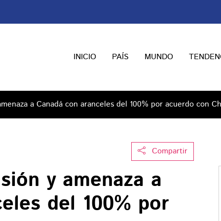
INICIO
PAÍS
MUNDO
TENDEN
 amenaza a Canadá con aranceles del 100% por acuerdo con Ch
Compartir
nsión y amenaza a
eles del 100% por