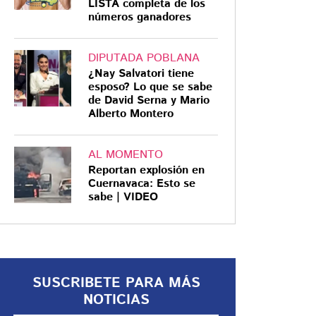
LISTA completa de los
números ganadores
DIPUTADA POBLANA
¿Nay Salvatori tiene
CRISIS MINERA
esposo? Lo que se sabe
de David Serna y Mario
Tragedia en China:
Alberto Montero
explosión en mina de
carbón deja al menos
AL MOMENTO
90 muertos en Shanxi
Reportan explosión en
La explosión ya es considerado el
Cuernavaca: Esto se
sabe | VIDEO
peor accidente minero en más de
una década en el país
SUSCRIBETE PARA MÁS
NOTICIAS