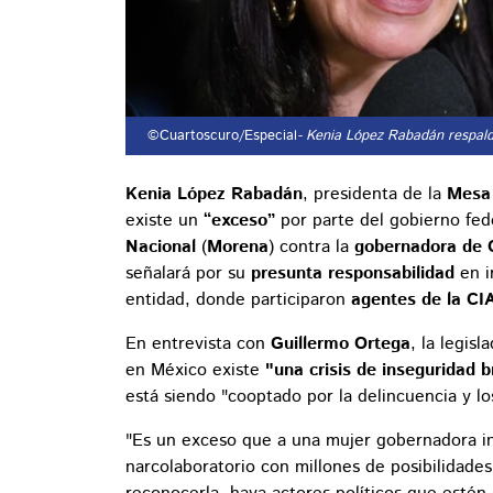
©Cuartoscuro/Especial
- Kenia López Rabadán respal
Kenia López Rabadán
, presidenta de la
Mesa 
existe un
“exceso”
por parte del gobierno fed
Nacional
(
Morena
) contra la
gobernadora de
señalará por su
presunta responsabilidad
en i
entidad, donde participaron
agentes de la CI
En entrevista con
Guillermo Ortega
, la legis
en México existe
"una crisis de inseguridad b
está siendo "cooptado por la delincuencia y los
"Es un exceso que a una mujer gobernadora in
narcolaboratorio con millones de posibilidade