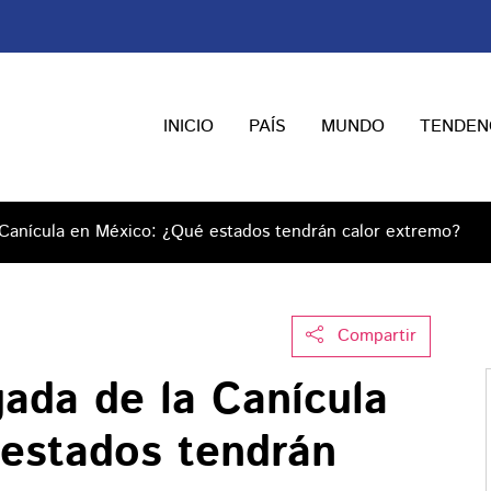
INICIO
PAÍS
MUNDO
TENDEN
 Canícula en México: ¿Qué estados tendrán calor extremo?
Compartir
gada de la Canícula
estados tendrán