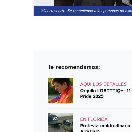
©Cuartoscuro.
- Se recomienda a las personas no expo
Te recomendamos:
AQUÍ LOS DETALLES
Orgullo LGBTTTIQ+: 11 
Pride 2025
EN FLORIDA
Protesta multitudinaria con
Alcatraz'