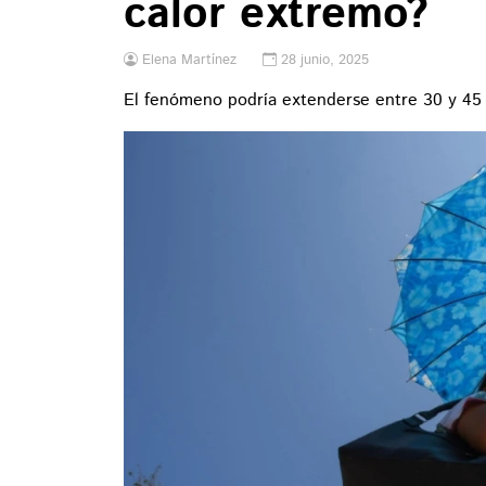
calor extremo?
Elena Martínez
28 junio, 2025
El fenómeno podría extenderse entre 30 y 45 