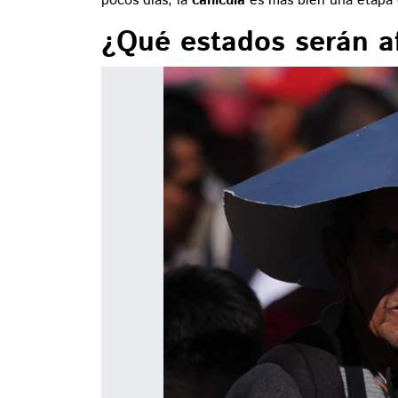
pocos días, la
canícula
es más bien una etapa c
¿Qué estados serán a