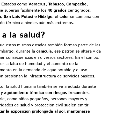
o. Estados como
Veracruz, Tabasco, Campeche,
e superan fácilmente los
40 grados
centígrados,
, San Luis Potosí e Hidalgo
, el
calor
se combina con
ión térmica a niveles aún más extremos.
a la salud?
rque estos mismos estados también forman parte de las
embargo, durante la
canícula
, ese patrón se altera y da
er consecuencias en diversos sectores. En el campo,
or la falta de humedad y el aumento de la
remento en la demanda de agua potable y el uso
ón presionan la infraestructura de servicios básicos.
co, la salud humana también se ve afectada durante
n y agotamiento térmico son riesgos frecuentes
,
able, como niños pequeños, personas mayores y
oridades de salud y protección civil suelen emitir
tar la exposición prolongada al sol, mantenerse