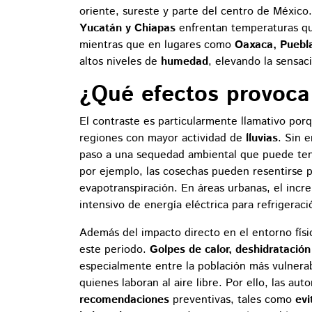
oriente, sureste y parte del centro de Méxic
Yucatán y Chiapas
enfrentan temperaturas qu
mientras que en lugares como
Oaxaca, Puebla
altos niveles de
humedad
, elevando la sensac
¿Qué efectos provoca 
El contraste es particularmente llamativo po
regiones con mayor actividad de
lluvias
. Sin 
paso a una sequedad ambiental que puede ten
por ejemplo, las cosechas pueden resentirse p
evapotranspiración. En áreas urbanas, el inc
intensivo de energía eléctrica para refrigeraci
Además del impacto directo en el entorno físi
este periodo.
Golpes de calor, deshidratació
especialmente entre la población más vulner
quienes laboran al aire libre. Por ello, las aut
recomendaciones
preventivas, tales como
evi