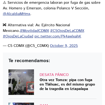
⚠️ Servicios de emergencia laboran por fuga de gas sobre
Av. Homero y Emerson, colonia Polanco V Sección,
@AlcaldiaMHmx
.
🔀 Alternativa vial: Av. Ejército Nacional
Mexicano.
#MovilidadCDMX
#C5OjosDeLaCDMX
#OjosDeLaCiudad
pic.twitter.com/Pk4awlxahK
— C5 CDMX (@C5_CDMX)
October 9, 2025
Te recomendamos:
DESATA PÁNICO
Otra vez Tomza: pipa con fuga
en Tláhuac, es del mismo grupo
de la tragedia en Iztapalapa