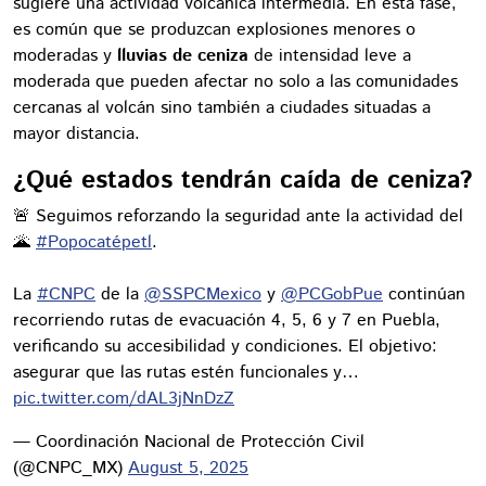
sugiere una actividad volcánica intermedia. En esta fase,
es común que se produzcan explosiones menores o
moderadas y
lluvias de ceniza
de intensidad leve a
moderada que pueden afectar no solo a las comunidades
cercanas al volcán sino también a ciudades situadas a
mayor distancia.
¿Qué estados tendrán caída de ceniza?
🚨 Seguimos reforzando la seguridad ante la actividad del
🌋
#Popocatépetl
.
La
#CNPC
de la
@SSPCMexico
y
@PCGobPue
continúan
recorriendo rutas de evacuación 4, 5, 6 y 7 en Puebla,
verificando su accesibilidad y condiciones. El objetivo:
asegurar que las rutas estén funcionales y…
pic.twitter.com/dAL3jNnDzZ
— Coordinación Nacional de Protección Civil
(@CNPC_MX)
August 5, 2025