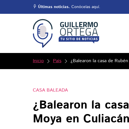
Últimas noticias.
Conócelas aquí.
Inicio
País
¿Balearon la casa de Rubén
CASA BALEADA
¿Balearon la cas
Moya en Culiacán