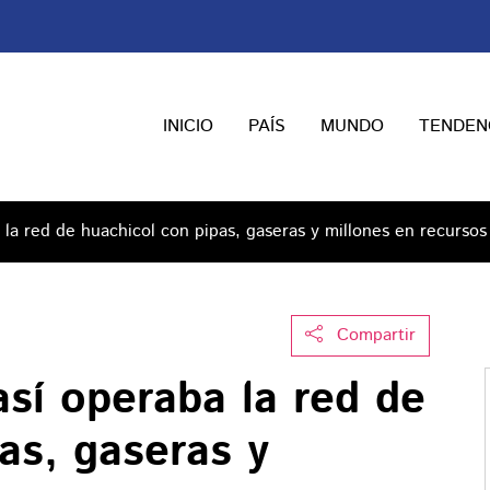
INICIO
PAÍS
MUNDO
TENDEN
 la red de huachicol con pipas, gaseras y millones en recursos
Compartir
así operaba la red de
as, gaseras y