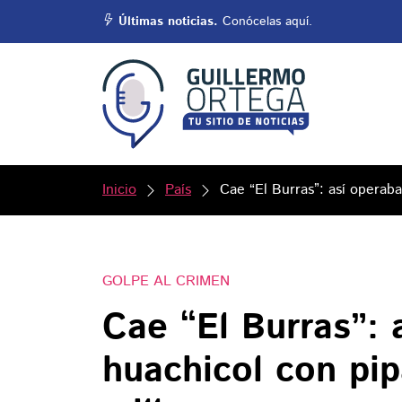
Últimas noticias.
Conócelas aquí.
Inicio
País
Cae “El Burras”: así operaba
GOLPE AL CRIMEN
Cae “El Burras”: 
huachicol con pip