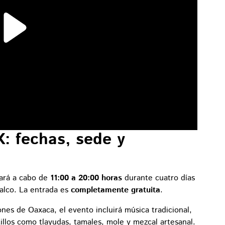
 fechas, sede y
vará a cabo de
11:00 a 20:00 horas
durante cuatro días
alco. La entrada es
completamente gratuita
.
nes de Oaxaca, el evento incluirá música tradicional,
tillos como tlayudas, tamales, mole y mezcal artesanal.