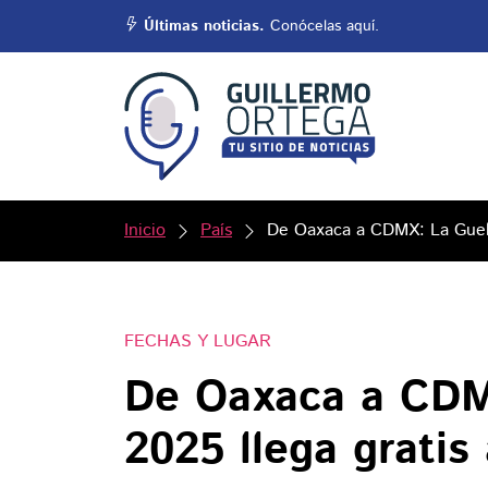
Últimas noticias.
Conócelas aquí.
Inicio
País
De Oaxaca a CDMX: La Guela
FECHAS Y LUGAR
De Oaxaca a CDM
2025 llega gratis