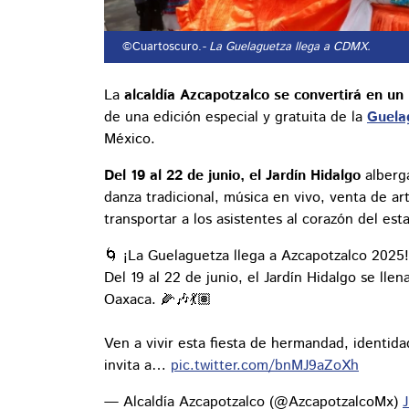
©Cuartoscuro.
- La Guelaguetza llega a CDMX.
La
alcaldía Azcapotzalco se convertirá en u
de una edición especial y gratuita de la
Guela
México.
Del 19 al 22 de junio, el Jardín Hidalgo
alberga
danza tradicional, música en vivo, venta de 
transportar a los asistentes al corazón del est
🌀 ¡La Guelaguetza llega a Azcapotzalco 2025!
Del 19 al 22 de junio, el Jardín Hidalgo se lle
Oaxaca. 🌽🎶💃🏽
Ven a vivir esta fiesta de hermandad, identid
invita a…
pic.twitter.com/bnMJ9aZoXh
— Alcaldía Azcapotzalco (@AzcapotzalcoMx)