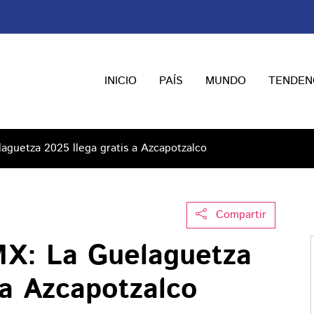
INICIO
PAÍS
MUNDO
TENDEN
guetza 2025 llega gratis a Azcapotzalco
Compartir
X: La Guelaguetza
 a Azcapotzalco