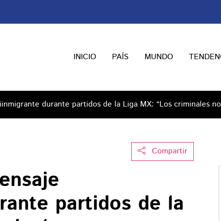
INICIO
PAÍS
MUNDO
TENDEN
inmigrante durante partidos de la Liga MX: “Los criminales n
Compartir
ensaje
rante partidos de la