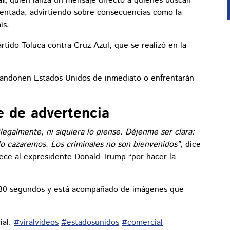
l,
quien lanza un mensaje directo a quienes buscan
entada, advirtiendo sobre consecuencias como la
ís.
rtido Toluca contra Cruz Azul, que se realizó en la
abandonen Estados Unidos de inmediato o enfrentarán
e de advertencia
legalmente, ni siquiera lo piense. Déjenme ser clara:
, lo cazaremos. Los criminales no son bienvenidos”,
dice
ece al expresidente Donald Trump “por hacer la
e 30 segundos y está acompañado de imágenes que
ial.
#viralvideos
#estadosunidos
#comercial