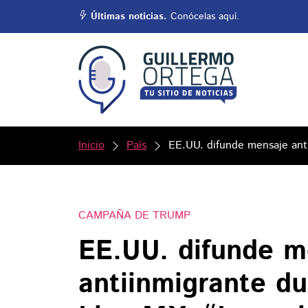
Últimas noticias.
Conócelas aquí.
Inicio
País
EE.UU. difunde mensaje anti
CAMPAÑA DE TRUMP
EE.UU. difunde m
antiinmigrante du