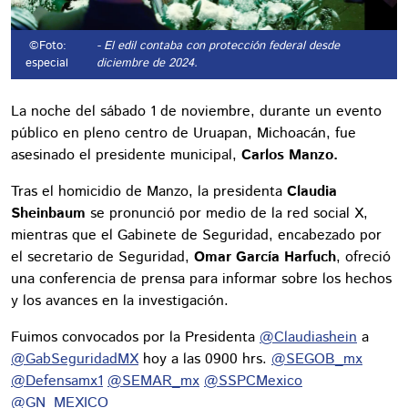
©Foto:
- El edil contaba con protección federal desde
especial
diciembre de 2024.
La noche del sábado 1 de noviembre, durante un evento
público en pleno centro de Uruapan, Michoacán, fue
asesinado el presidente municipal,
Carlos Manzo.
Tras el homicidio de Manzo, la presidenta
Claudia
Sheinbaum
se pronunció por medio de la red social X,
mientras que el Gabinete de Seguridad, encabezado por
el secretario de Seguridad,
Omar García Harfuch
, ofreció
una conferencia de prensa para informar sobre los hechos
y los avances en la investigación.
Fuimos convocados por la Presidenta
@Claudiashein
a
@GabSeguridadMX
hoy a las 0900 hrs.
@SEGOB_mx
@Defensamx1
@SEMAR_mx
@SSPCMexico
@GN_MEXICO_