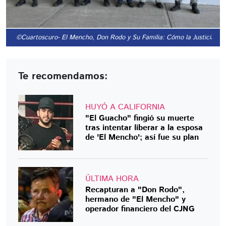
©Cuartoscuro
- El Mencho, Don Rodo y Su Familia: Cómo la Justicia E
Te recomendamos:
HUYÓ A CALIFORNIA
"El Guacho" fingió su muerte
tras intentar liberar a la esposa
de 'El Mencho'; así fue su plan
ÚLTIMA HORA
Recapturan a "Don Rodo",
hermano de "El Mencho" y
operador financiero del CJNG