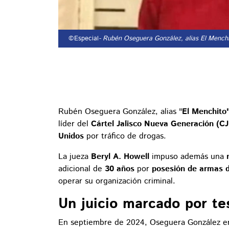
©Especial
- Rubén Oseguera González, alias El Menchit
Rubén Oseguera González, alias "
El Menchito
líder del
Cártel Jalisco Nueva Generación (C
Unidos
por tráfico de drogas.
La jueza
Beryl A. Howell
impuso además una
adicional de
30 años
por
posesión de armas d
operar su organización criminal.
Un juicio marcado por te
En septiembre de 2024, Oseguera González e