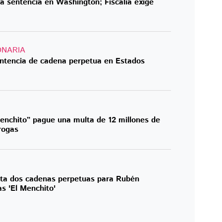
á sentencia en Washington; Fiscalía exige
ONARIA
entencia de cadena perpetua en Estados
enchito” pague una multa de 12 millones de
drogas
cita dos cadenas perpetuas para Rubén
s 'El Menchito'