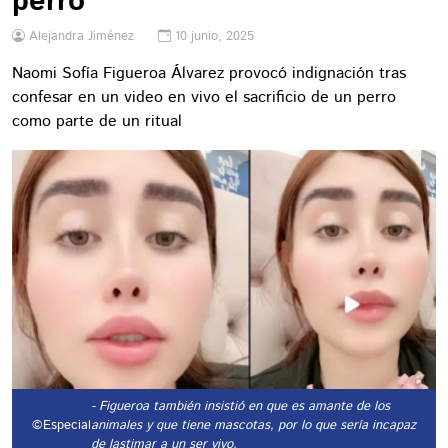
perro
Alejandra Jiménez
10 junio, 2025
Naomi Sofía Figueroa Álvarez provocó indignación tras
confesar en un video en vivo el sacrificio de un perro
como parte de un ritual
- Figueroa también insistió en que es amante de los
©Especial
animales y que tiene mascotas, por lo que sería incapaz
de lastimar a un ser vivo.