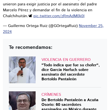
unieron para exigir justicia por el asesinato del padre
Marcelo Pérez y demandar el fin de la violencia en
Chalchihuitán.🕊️
pic.twitter.com/zRmAdM0k0I
— Guillermo Ortega Ruiz (@GOrtegaRuiz)
November 25,
2024
Te recomendamos:
VIOLENCIA EN GUERRERO
"Todo indica que fue su chofer",
dice García Harfuch sobre
asesinato del sacerdote
Bertoldo Pantaleón
CRÍMENES
De Bertoldo Pantaleón a Acuña
Osorio: 60 sacerdotes
asesinados en México durante