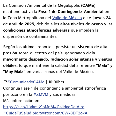
La Comisión Ambiental de la Megalópolis (
CAMe
)
mantiene activa la
Fase 1 de Contingencia Ambiental
en
la Zona Metropolitana del
Valle de México
este
jueves 24
de abril de 2025
, debido a los
altos niveles de ozono
y las
condiciones atmosféricas adversas
que impiden la
dispersión de contaminantes.
Según los últimos reportes, persiste un
sistema de alta
presión
sobre el centro del país, generando
cielo
mayormente despejado, radiación solar intensa y vientos
débiles
, lo que mantiene la calidad del aire entre
“Mala” y
“Muy Mala”
en varias zonas del Valle de México.
📑
#ComunicadoCAMe
| 10:00hrs
Continúa Fase 1 de contingencia ambiental atmosférica
por ozono en la
#ZMVM
y sus medidas.
Más información en
https://t.co/UVkmK9oMnM
#CalidadDelAire
#CuidaTuSalud
pic.twitter.com/8Wk8DF2okA